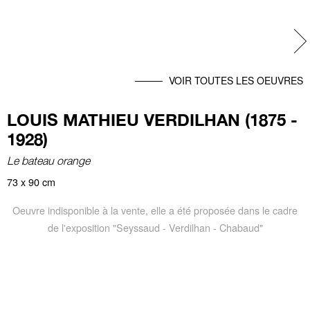
Ne
VOIR TOUTES LES OEUVRES
LOUIS MATHIEU VERDILHAN (1875 -
1928)
Le bateau orange
73 x 90 cm
Oeuvre indisponible à la vente, elle a été proposée dans le cadre
de l'exposition "Seyssaud - Verdilhan - Chabaud"